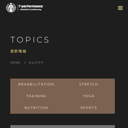
TOPICS
更新情報
セルフケア
REHABILITATION
STRETCH
TRAINING
YOGA
NUTRITION
SPORTS