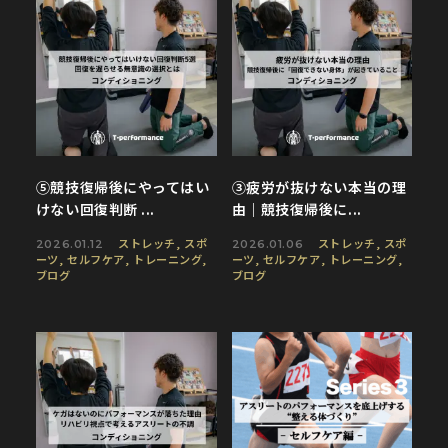
⑤競技復帰後にやってはい
③疲労が抜けない本当の理
けない回復判断 ...
由｜競技復帰後に...
ストレッチ
,
スポ
ストレッチ
,
スポ
2026.01.12
2026.01.06
ーツ
,
セルフケア
,
トレーニング
,
ーツ
,
セルフケア
,
トレーニング
,
ブログ
ブログ