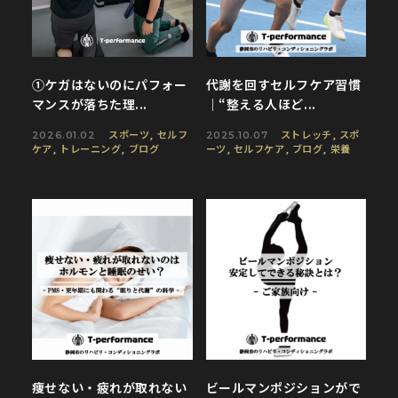
①ケガはないのにパフォー
代謝を回すセルフケア習慣
マンスが落ちた理...
｜“整える人ほど...
スポーツ
,
セルフ
ストレッチ
,
スポ
2026.01.02
2025.10.07
ケア
,
トレーニング
,
ブログ
ーツ
,
セルフケア
,
ブログ
,
栄養
痩せない・疲れが取れない
ビールマンポジションがで