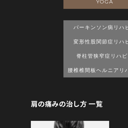
YOGA
パーキンソン病
リハ
変形性股関節症
リハ
脊柱管狭窄症
リハビ
腰椎椎間板
ヘルニアリ
肩の痛みの治し方 一覧