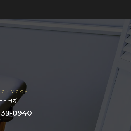
NG・YOGA
チ・ヨガ
239-0940