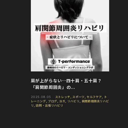
肩が上がらない…四十肩・五十肩？
「肩関節周囲炎」の...
ストレッチ
,
スポーツ
,
セルフケア
,
ト
2025.08.05
レーニング
,
ブログ
,
ヨガ
,
リハビリ
,
肩関節周囲炎リハビ
リ
,
訪問・出張リハビリ