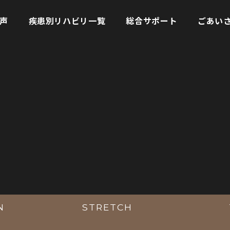
声
疾患別リハビリ一覧
総合サポート
ごあい
N
STRETCH