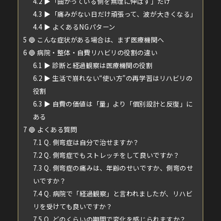
4.2
▶︎「曲がっている側を無理に伸ばす」だけ
4.3
▶︎「痛みがない日だけ頑張って、波が大きくなる」
4.4
▶︎ よくあるNGパターン
5
🔵 こんな症状がある場合は、まず医療機関へ
6
🔵 病院・整体・自費リハビリの役割の違い
6.1
▶︎ 診断と経過観察は医療機関の役割
6.2
▶︎ 生活で崩れない“使い方”の再学習はリハビリの
役割
6.3
▶︎ 自費の価値は「量」より「個別設計と反復」に
ある
7
🔵 よくある質問
7.1
Q. 側弯症は自分で治せますか？
7.2
Q. 側弯症でもストレッチをして良いですか？
7.3
Q. 側弯症の痛みは、年齢のせいですか、側弯のせ
いですか？
7.4
Q. 病院で「経過観察」と言われましたが、リハビ
リを受けても良いですか？
7.5
Q. どのくらいの期間で変化を感じられますか？