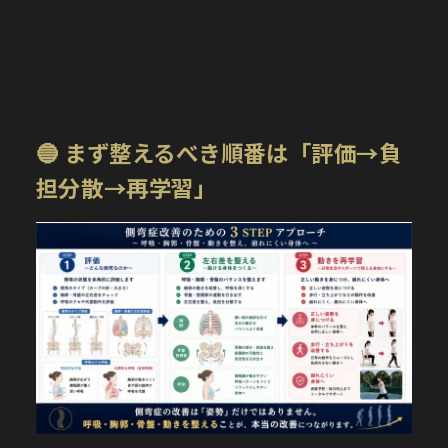
🔵 まず整えるべき順番は「評価→負
担分散→再学習」