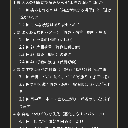
1
🔵 大人の側弯症で痛みが出る“本当の原因”は何か
1.1
▶︎ 痛みを作るのは「負担が集まる場所」と「逃げ
道の少なさ」
1.2
▶︎ こんな状態はありませんか？
2
🔵 よくある負担パターン（骨盤・荷重・胸郭・呼吸）
2.1
▶︎ 1）骨盤の回旋（ねじれ）
2.2
▶︎ 2）片側荷重（片側に乗る癖）
2.3
▶︎ 3）肋骨（胸郭）の硬さ
2.4
▶︎ 4）呼吸の浅さ（首肩呼吸）
3
🔵 まず整えるべき順番は「評価→負担分散→再学習」
3.1
▶︎ 評価：どこが硬く、どこが頑張りすぎているか
3.2
▶︎ 負担分散：骨盤・胸郭・股関節に“逃げ道”を作
る
3.3
▶︎ 再学習：歩行・立ち上がり・呼吸のリズムを作
り直す
4
🔵 自宅でやりがちな失敗（悪化しやすいパターン）
4.1
▶︎「とにかく体幹を固める」だけ