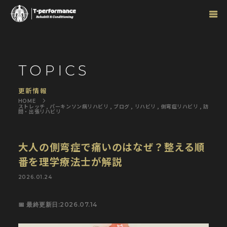
TOPICS
更新情報
ストレッチ
,
パーキンソン病リハビリ
,
ブログ
,
リハビリ
,
側弯症リハビリ
,
訪
問・出張リハビリ
大人の側弯症で痛いのはなぜ？整える順
番を理学療法士が解説
2026.01.24
📅 最終更新日:2026.07.14