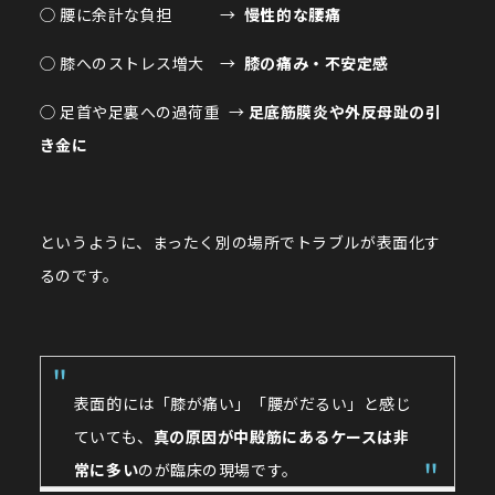
◯ 腰に余計な負担 →
慢性的な腰痛
◯ 膝へのストレス増大 →
膝の痛み・不安定感
◯ 足首や足裏への過荷重 →
足底筋膜炎や外反母趾の引
き金に
というように、まったく別の場所でトラブルが表面化す
るのです。
表面的には「膝が痛い」「腰がだるい」と感じ
ていても、
真の原因が中殿筋にあるケースは非
常に多い
のが臨床の現場です。