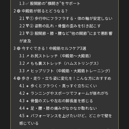
1.3
✅ 股関節の“横開き”をサポート
2
🔵 中殿筋が弱るとどうなる？
2.1
🔻① 歩行中にフラフラする・体の軸が安定しない
2.2
🔻② 姿勢の乱れ・骨盤の歪みを引き起こす
2.3
🔻③ 股関節・膝・腰など“他の関節”にまで悪影響
が波及
3
🔵 今すぐできる！中殿筋セルフケア3選
3.1
📌 お尻ストレッチ（中殿筋〜大殿筋）
3.2
📌 もも裏ストレッチ（ハムストリングス）
3.3
📌 ヒップリフト（中殿筋・大殿筋トレーニング）
4
🔵 歩き・走り・立ち姿に変化を！こんな方におすすめ
4.1
🔸 歩くとフラつく・真っすぐ立ちにくい
4.2
🔸 ランニングやスポーツでフォームが崩れがち
4.3
🔸 骨盤のズレや左右の脚長差を感じる
4.4
🔸 足・腰・膝の痛みがなかなか取れない
4.5
🔸 パフォーマンスを上げたいけど、どこかで壁を
感じている